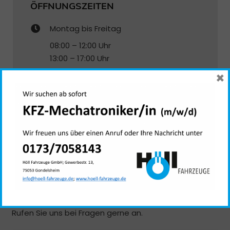
ÖFFNUNGSZEITEN
Montag bis Freitag
08:00 – 12:00 Uhr
13:00 – 17:00 Uhr
×
ANFAHRT
Sie finden unsere KFZ-Meisterwerkstatt in der
Gewerbestraße 13, 75053 Gondelsheim
.
Bitte beachten Sie, dass einige Navigationssysteme
die Straße noch nicht im System aufgenommen
haben.
Rufen Sie uns bei Fragen gerne an.